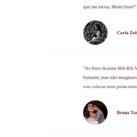
que me tocou. Muito bom!"
Carla Zo
"As fotos ficaram MA-RA-VI
bastante, mas não imaginava
vou colocar num porta-retrat
Bruna Ta